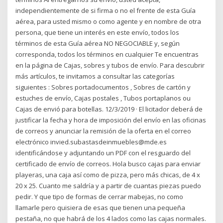
independientemente de si firma o no el frente de esta Guía
aérea, para usted mismo o como agente y en nombre de otra
persona, que tiene un interés en este envío, todos los
términos de esta Guía aérea NO NEGOCIABLE y, según
corresponda, todos los términos en cualquier Te encuentras
en la página de Cajas, sobres y tubos de envío. Para descubrir
más artículos, te invitamos a consultar las categorías
siguientes : Sobres portadocumentos , Sobres de cartón y
estuches de envío, Cajas postales , Tubos portaplanos ou
Cajas de envió para botellas. 12/3/2019 · El licitador deberá de
justificar la fecha y hora de imposición del envío en las oficinas
de correos y anunciar la remisión de la oferta en el correo
electrónico invied.subastasdeinmuebles@mde.es
identificándose y adjuntando un PDF con el resguardo del
certificado de envío de correos. Hola busco cajas para enviar
playeras, una caja así como de pizza, pero más chicas, de 4 x
20 x 25. Cuanto me saldría y a partir de cuantas piezas puedo
pedir. Y que tipo de formas de cerrar mabejas, no como
llamarle pero quisiera de esas que tienen una pequeña
pestaña, no que habrá de los 4 lados como las cajas normales.