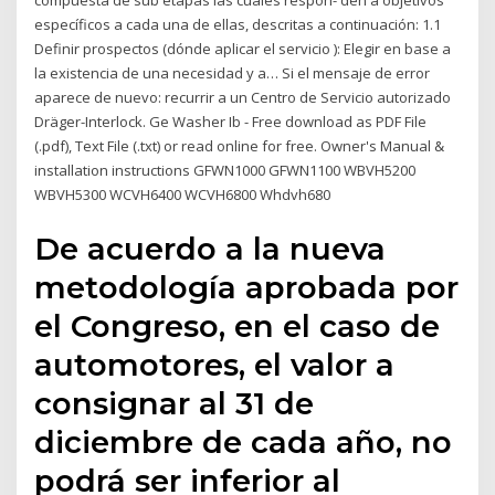
compuesta de sub etapas las cuales respon- den a objetivos
específicos a cada una de ellas, descritas a continuación: 1.1
Definir prospectos (dónde aplicar el servicio ): Elegir en base a
la existencia de una necesidad y a… Si el mensaje de error
aparece de nuevo: recurrir a un Centro de Servicio autorizado
Dräger-Interlock. Ge Washer Ib - Free download as PDF File
(.pdf), Text File (.txt) or read online for free. Owner's Manual &
installation instructions GFWN1000 GFWN1100 WBVH5200
WBVH5300 WCVH6400 WCVH6800 Whdvh680
De acuerdo a la nueva
metodología aprobada por
el Congreso, en el caso de
automotores, el valor a
consignar al 31 de
diciembre de cada año, no
podrá ser inferior al