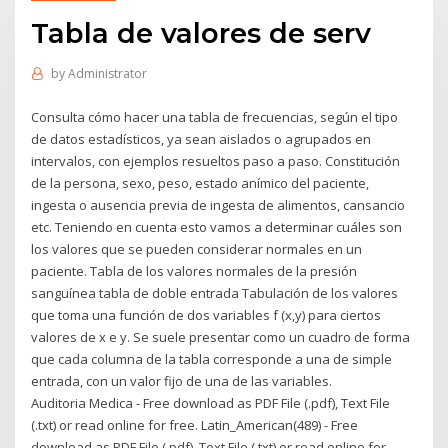
Tabla de valores de serv
by
Administrator
Consulta cómo hacer una tabla de frecuencias, según el tipo
de datos estadísticos, ya sean aislados o agrupados en
intervalos, con ejemplos resueltos paso a paso. Constitución
de la persona, sexo, peso, estado anímico del paciente,
ingesta o ausencia previa de ingesta de alimentos, cansancio
etc. Teniendo en cuenta esto vamos a determinar cuáles son
los valores que se pueden considerar normales en un
paciente. Tabla de los valores normales de la presión
sanguínea tabla de doble entrada Tabulación de los valores
que toma una función de dos variables f (x,y) para ciertos
valores de x e y. Se suele presentar como un cuadro de forma
que cada columna de la tabla corresponde a una de simple
entrada, con un valor fijo de una de las variables.
Auditoria Medica - Free download as PDF File (.pdf), Text File
(.txt) or read online for free. Latin_American(489) - Free
download as PDF File (.pdf), Text File (.txt) or read online for