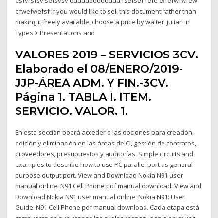
dsfvrsfsv sefsvsv ddddddddddddd fsefsef fefe effefwfwfew
efwefwefsf If you would like to sell this document rather than
making it freely available, choose a price by walter_julian in
Types > Presentations and
VALORES 2019 – SERVICIOS 3CV.
Elaborado el 08/ENERO/2019-
JJP-ÁREA ADM. Y FIN.-3CV.
Página 1. TABLA I. ITEM.
SERVICIO. VALOR. 1.
En esta sección podrá acceder a las opciones para creación,
edición y eliminación en las áreas de CI, gestión de contratos,
proveedores, presupuestos y auditorías. Simple circuits and
examples to describe how to use PC parallel port as general
purpose output port. View and Download Nokia N91 user
manual online. N91 Cell Phone pdf manual download. View and
Download Nokia N91 user manual online. Nokia N91: User
Guide. N91 Cell Phone pdf manual download. Cada etapa está