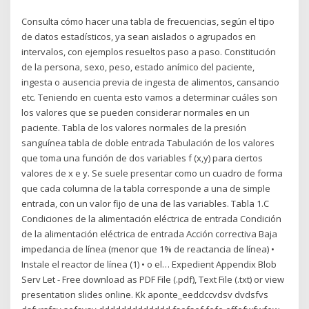
Consulta cómo hacer una tabla de frecuencias, según el tipo
de datos estadísticos, ya sean aislados o agrupados en
intervalos, con ejemplos resueltos paso a paso. Constitución
de la persona, sexo, peso, estado anímico del paciente,
ingesta o ausencia previa de ingesta de alimentos, cansancio
etc. Teniendo en cuenta esto vamos a determinar cuáles son
los valores que se pueden considerar normales en un
paciente. Tabla de los valores normales de la presión
sanguínea tabla de doble entrada Tabulación de los valores
que toma una función de dos variables f (x,y) para ciertos
valores de x e y. Se suele presentar como un cuadro de forma
que cada columna de la tabla corresponde a una de simple
entrada, con un valor fijo de una de las variables. Tabla 1.C
Condiciones de la alimentación eléctrica de entrada Condición
de la alimentación eléctrica de entrada Acción correctiva Baja
impedancia de línea (menor que 1% de reactancia de línea) •
Instale el reactor de línea (1) • o el… Expedient Appendix Blob
Serv Let - Free download as PDF File (.pdf), Text File (.txt) or view
presentation slides online. Kk aponte_eeddccvdsv dvdsfvs