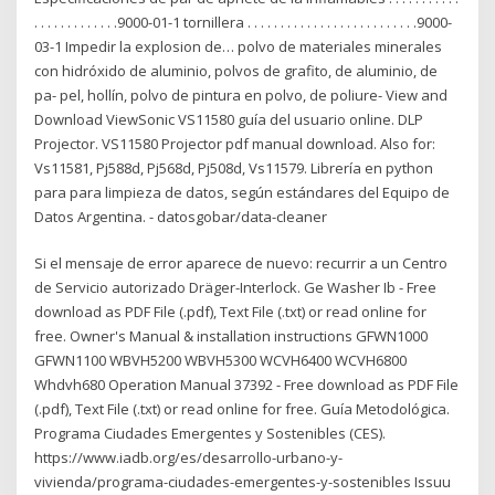
. . . . . . . . . . . . .9000-01-1 tornillera . . . . . . . . . . . . . . . . . . . . . . . . . .9000-
03-1 Impedir la explosion de… polvo de materiales minerales
con hidróxido de aluminio, polvos de grafito, de aluminio, de
pa- pel, hollín, polvo de pintura en polvo, de poliure- View and
Download ViewSonic VS11580 guía del usuario online. DLP
Projector. VS11580 Projector pdf manual download. Also for:
Vs11581, Pj588d, Pj568d, Pj508d, Vs11579. Librería en python
para para limpieza de datos, según estándares del Equipo de
Datos Argentina. - datosgobar/data-cleaner
Si el mensaje de error aparece de nuevo: recurrir a un Centro
de Servicio autorizado Dräger-Interlock. Ge Washer Ib - Free
download as PDF File (.pdf), Text File (.txt) or read online for
free. Owner's Manual & installation instructions GFWN1000
GFWN1100 WBVH5200 WBVH5300 WCVH6400 WCVH6800
Whdvh680 Operation Manual 37392 - Free download as PDF File
(.pdf), Text File (.txt) or read online for free. Guía Metodológica.
Programa Ciudades Emergentes y Sostenibles (CES).
https://www.iadb.org/es/desarrollo-urbano-y-
vivienda/programa-ciudades-emergentes-y-sostenibles Issuu